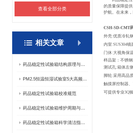
的质量保障提供
查看全部分类
护航。在未来，
CSH-SD-C
外壳
:优质冷轧
相关文章
内室
:SUS3
门休
:大视角保
样品架：不锈钢
药品稳定性试验箱结构原理与基本介绍
测试孔
:箱体左
脚轮
:采用高品
PM2.5恒温恒湿试验室5大高频故障快速排查
触摸屏控制器、
可提供专业
3Q
药品稳定性试验箱校准规范
药品稳定性试验箱维护周期与标准：科学延长设备寿命的实践指南
药品稳定性试验箱科学清洁指南：守护药品试验数据的洁净基石