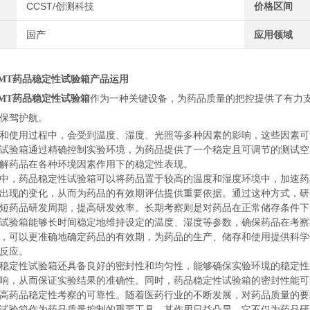
CCST/创测科技
价格区间
国产
应用领域
-CMT药品稳定性试验箱
产品运用
-CMT药品稳定性试验箱
作为一种关键设备，为药品质量的把控提供了有力
保驾护航。
和使用过程中，会受到温度、湿度、光照等多种因素的影响，这些因素可
试验箱
通过精确控制实验环境，为药品提供了一个稳定且可调节的测试空
解药品在各种环境因素作用下的稳定性表现。
中，
药品稳定性试验箱
可以将药品置于较高的温度和湿度环境中，加速药
出现的变化，从而为药品的有效期评估提供重要依据。通过这种方式，研
短药品研发周期，提高研发效率。长期考察则是对药品在正常储存条件下
试验箱
能够长时间稳定地维持设定的温度、湿度等参数，确保药品在考察
，可以更准确地确定药品的有效期，为药品的生产、储存和使用提供科学
反应。
稳定性试验箱
还具备良好的密封性和均匀性，能够确保实验环境的稳定性
响，从而保证实验结果的准确性。同时，
药品稳定性试验箱
的密封性能可
高药品稳定性考察的可靠性。随着医药行业的不断发展，对药品质量的要
试验箱
作为药品质量控制的重要工具，其作用日益凸显。它不仅为药品研