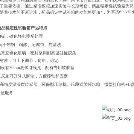
了重要依据。通过精准模拟加速实验与长期考察，
药品稳定性试验箱
为药
随着技术的不断进步，
药品稳定性试验箱
的功能将更加*，为医药行业的
MT药品稳定性试验箱
产品特点
钢板，磷化静电喷塑处理
04镜面不锈钢，耐酸、耐腐蚀、易清洗
温真空钢化玻璃，密封采用耐高温硅橡胶条
材质，可上下调节，耐用，稳定
侧设有50mm测试引线孔，配有专用软胶塞
质尼龙可升降式脚轮，方便移动和固定
高精度温湿度传感器、环保型压缩机、暗藏式循环水箱、微型打印机
+U
验证服务