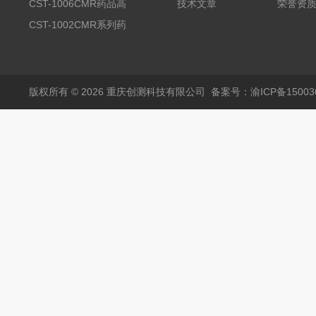
品高温试验箱
CST-1006CMR药品高
技术文章
荣誉资
温试验箱
CST-1002CMR系列药
品高温试验箱
版权所有 © 2026 重庆创测科技有限公司
备案号：渝ICP备150036