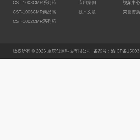
品高温试验箱
CST-1003CMR系列药
应用案例
视频中
品高温试验箱
CST-1006CMR药品高
技术文章
荣誉资
温试验箱
CST-1002CMR系列药
品高温试验箱
版权所有 © 2026 重庆创测科技有限公司
备案号：渝ICP备150036