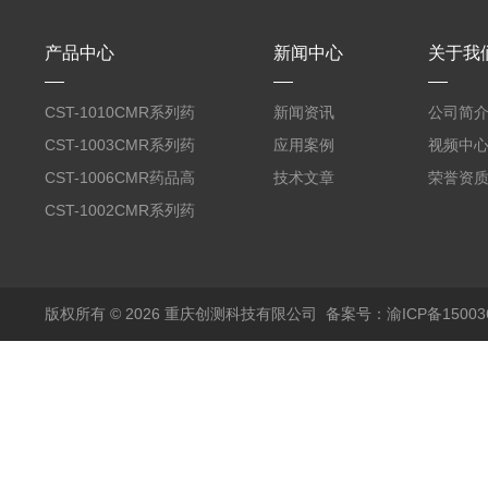
产品中心
新闻中心
关于我
CST-1010CMR系列药
新闻资讯
公司简
品高温试验箱
CST-1003CMR系列药
应用案例
视频中
品高温试验箱
CST-1006CMR药品高
技术文章
荣誉资
温试验箱
CST-1002CMR系列药
品高温试验箱
版权所有 © 2026 重庆创测科技有限公司
备案号：渝ICP备150036