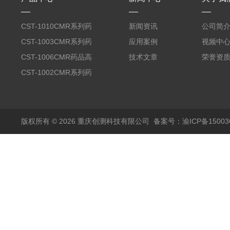
CST-1010CMR系列药
新闻资讯
公司简
品高温试验箱
CST-1003CMR系列药
应用案例
视频中
品高温试验箱
CST-1006CMR药品高
技术文章
荣誉资
温试验箱
CST-1002CMR系列药
品高温试验箱
版权所有 © 2026 重庆创测科技有限公司
备案号：渝ICP备150036