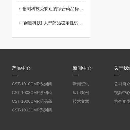
创测科技受欢迎的综合药品稳定性试验箱推荐
[创测科技]-大型药品稳定性试验箱*
产品中心
新闻中心
关于我
CST-1010CMR系列药
新闻资讯
公司简
品高温试验箱
CST-1003CMR系列药
应用案例
视频中
品高温试验箱
CST-1006CMR药品高
技术文章
荣誉资
温试验箱
CST-1002CMR系列药
品高温试验箱