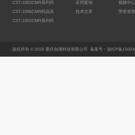
品高温试验箱
CST-1003CMR系列药
应用案例
视频中
品高温试验箱
CST-1006CMR药品高
技术文章
荣誉资
温试验箱
CST-1002CMR系列药
品高温试验箱
版权所有 © 2026 重庆创测科技有限公司
备案号：渝ICP备150036