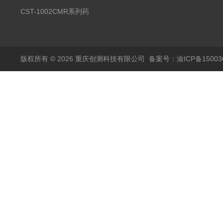
温试验箱
CST-1002CMR系列药
品高温试验箱
版权所有 © 2026 重庆创测科技有限公司
备案号：渝ICP备150036