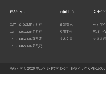
产品中心
新闻中心
关于我
CST-1010CMR系列药
新闻资讯
公司简
品高温试验箱
CST-1003CMR系列药
应用案例
视频中
品高温试验箱
CST-1006CMR药品高
技术文章
荣誉资
温试验箱
CST-1002CMR系列药
品高温试验箱
版权所有 © 2026 重庆创测科技有限公司
备案号：渝ICP备150036