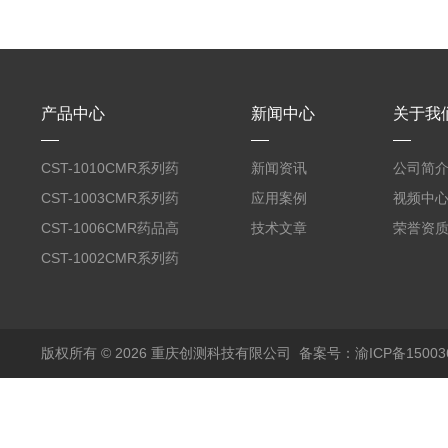
产品中心
新闻中心
关于我
CST-1010CMR系列药
新闻资讯
公司简
品高温试验箱
CST-1003CMR系列药
应用案例
视频中
品高温试验箱
CST-1006CMR药品高
技术文章
荣誉资
温试验箱
CST-1002CMR系列药
品高温试验箱
版权所有 © 2026 重庆创测科技有限公司
备案号：渝ICP备150036