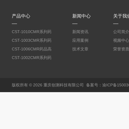
产品中心
新闻中心
关于我
CST-1010CMR系列药
新闻资讯
公司简
品高温试验箱
CST-1003CMR系列药
应用案例
视频中
品高温试验箱
CST-1006CMR药品高
技术文章
荣誉资
温试验箱
CST-1002CMR系列药
品高温试验箱
版权所有 © 2026 重庆创测科技有限公司
备案号：渝ICP备150036