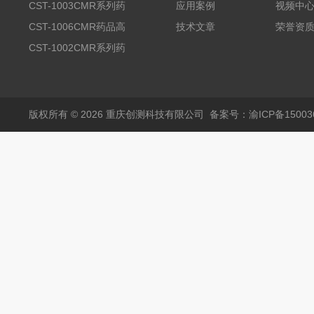
品高温试验箱
CST-1003CMR系列药
应用案例
视频中
品高温试验箱
CST-1006CMR药品高
技术文章
荣誉资
温试验箱
CST-1002CMR系列药
品高温试验箱
版权所有 © 2026 重庆创测科技有限公司
备案号：渝ICP备150036