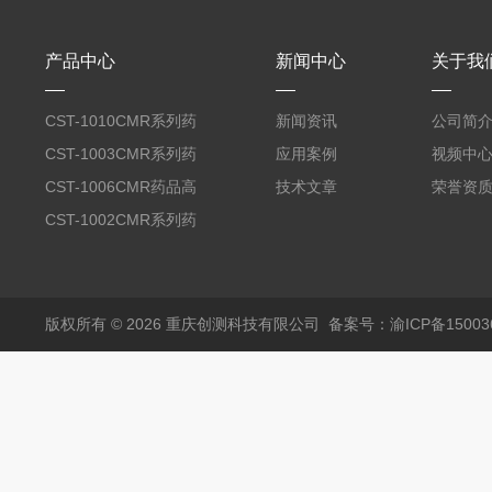
产品中心
新闻中心
关于我
CST-1010CMR系列药
新闻资讯
公司简
品高温试验箱
CST-1003CMR系列药
应用案例
视频中
品高温试验箱
CST-1006CMR药品高
技术文章
荣誉资
温试验箱
CST-1002CMR系列药
品高温试验箱
版权所有 © 2026 重庆创测科技有限公司
备案号：渝ICP备150036