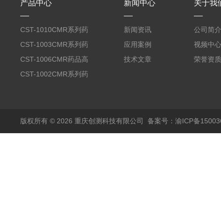
产品中心
新闻中心
关于我
CST-1010CMR系列药
新闻资讯
公司简
品高温试验箱
CST-1003CMR系列药
应用案例
视频中
品高温试验箱
CST-1006CMR药品高
技术文章
荣誉资
温试验箱
CST-1002CMR系列药
品高温试验箱
版权所有 © 2026 重庆创测科技有限公司
备案号：渝ICP备150036