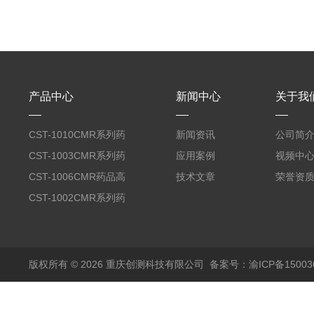
产品中心
新闻中心
关于我
CST-1010CMR系列药
新闻资讯
公司简
品高温试验箱
CST-1003CMR系列药
应用案例
视频中
品高温试验箱
CST-1006CMR药品高
技术文章
荣誉资
温试验箱
CST-1002CMR系列药
品高温试验箱
版权所有 © 2026 重庆创测科技有限公司
备案号：渝ICP备150036