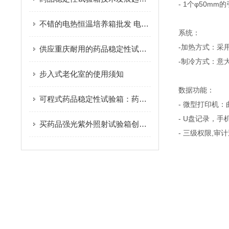
- 1个φ50mm
不错的电热恒温培养箱批发 电热恒温培养箱供货厂家
系统：
-加热方式：采
供应重庆耐用的药品稳定性试验箱|批售药品稳定性试验箱
-制冷方式：意
步入式老化室的使用须知
数据功能：
可程式药品稳定性试验箱：药物留样观察核心设备全解析
- 微型打印机
- U盘记录，手
买药品强光紫外照射试验箱创测科技是您值得信赖的选择
- 三级权限,审