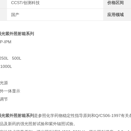
CCST/创测科技
价格区间
国产
应用领域
强光紫外照射箱系列
-IPM
50L 500L
1000L
光源
外一体显示
调节
强光紫外照射箱系列
是参照化学药物稳定性指导原则和Q/CS06-199
品及新药的强光照射试验和紫外辐照试验。