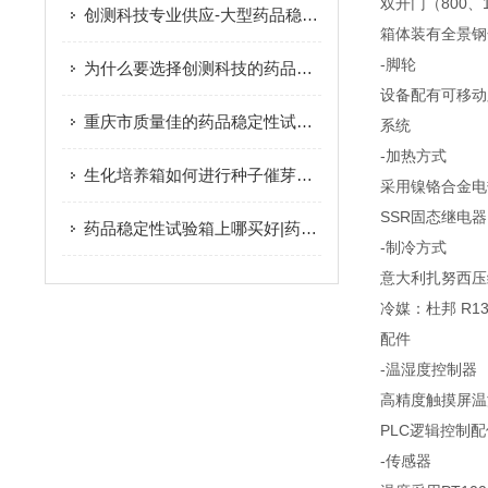
双开门（800、1
创测科技专业供应-大型药品稳定性试验箱
箱体装有全景钢
-脚轮
为什么要选择创测科技的药品稳定性试验箱？
设备配有可移动
重庆市质量佳的药品稳定性试验箱供销-好的药品稳定性试验箱
系统
-加热方式
生化培养箱如何进行种子催芽实验呢？
采用镍铬合金电
SSR固态继电器
药品稳定性试验箱上哪买好|药品稳定性试验箱可信赖
-制冷方式
意大利扎努西压
冷媒：杜邦 R1
配件
-温湿度控制器
高精度触摸屏温
PLC逻辑控制
-传感器