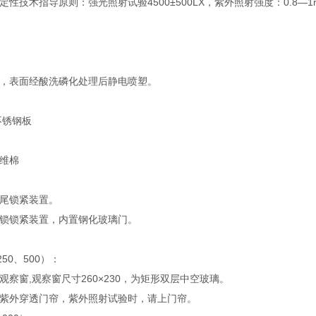
技术指导原则：强光照射试验4500±500LX，紫外照射强度：0.8—1mW/ cm
，表面经酸洗磷化处理后静电喷塑。
面不锈钢板
维棉
尾锁紧装置。
锁锁紧装置，内置钢化玻璃门。
50、500）：
观察窗,观察窗尺寸260×230，为矩形双层中空玻璃。
紫外穿透门帘，紫外照射试验时，请上门帘。