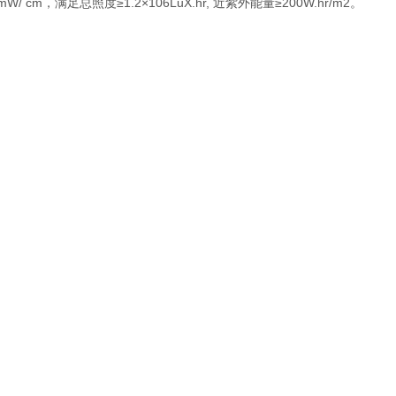
，满足总照度≥1.2×106LuX.hr, 近紫外能量≥200W.hr/m2。