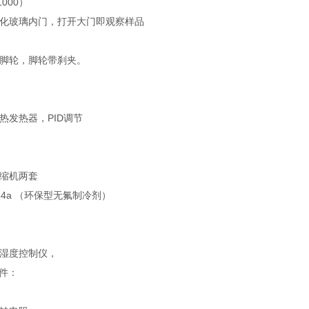
000）
化玻璃内门，打开大门即观察样品
脚轮，脚轮带刹夹。
热发热器，PID调节
缩机两套
34a （环保型无氟制冷剂）
湿度控制仪，
配件：