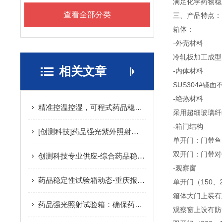
满足化学药物稳定性
查看全部分类
三、产品特点：
箱体：
-外壳材料
冷轧板加工成型
相关文章
-内体材料
SUS304#镜
-绝热材料
精准控温控湿，可程式药品稳定性试验箱保障实验重复性
采用超细玻璃纤
-箱门结构
[创测科技]药品强光紫外照射试验箱*
单开门：门带鱼
双开门：门带对
创测科技专业供应-综合药品稳定性试验箱
-观察窗
药品稳定性试验箱动态-重庆报价合理的药品稳定性试验箱厂家推荐
单开门（150、2
箱体大门上装有
药品强光照射试验箱：确保药品质量的关键设备
观察窗上设有防