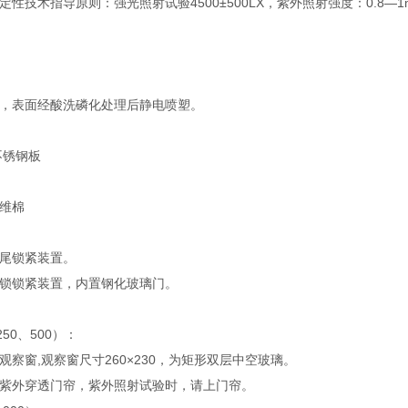
技术指导原则：强光照射试验4500±500LX，紫外照射强度：0.8—1mW/ cm
，表面经酸洗磷化处理后静电喷塑。
面不锈钢板
维棉
尾锁紧装置。
锁锁紧装置，内置钢化玻璃门。
50、500）：
观察窗,观察窗尺寸260×230，为矩形双层中空玻璃。
紫外穿透门帘，紫外照射试验时，请上门帘。