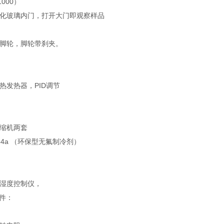
000）
化玻璃内门，打开大门即观察样品
脚轮，脚轮带刹夹。
热发热器，PID调节
缩机两套
34a （环保型无氟制冷剂）
湿度控制仪，
配件：