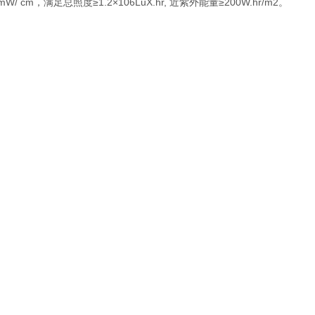
，满足总照度≥1.2×106LuX.hr, 近紫外能量≥200W.hr/m2。