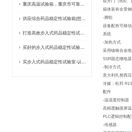
双开门（800、1
重庆高温试验箱，重庆市可靠的高温试验箱供应商是哪家
箱体装有全景钢
-脚轮
供应综合药品稳定性试验箱|想买耐用的综合药品稳定性试验箱就来创测科技
设备配有可移动
打造高效步入式药品稳定性试验室：技术与管理并重
系统
-加热方式
买好的步入式药品稳定性试验室，就选创测科技
采用镍铬合金电
SSR固态继电器
买步入式药品稳定性试验室-认准创测科技
-制冷方式
意大利扎努西压
冷媒：杜邦 R1
配件
-温湿度控制器
高精度触摸屏温
PLC逻辑控制
-传感器