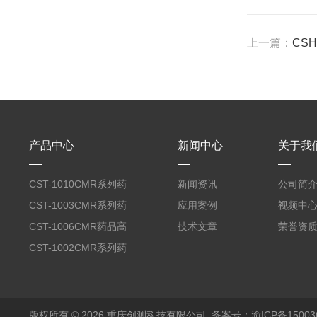
上一篇：
CS
产品中心
新闻中心
关于我
CST-1010CMR系列药
新闻资讯
公司简
品高温试验箱
CST-1003CMR系列药
应用案例
视频中
品高温试验箱
CST-1006CMR药品高
技术文章
荣誉资
温试验箱
CST-1002CMR系列药
品高温试验箱
版权所有 © 2026 重庆创测科技有限公司
备案号：渝ICP备150036