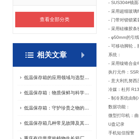
- SUS304#
- 采用超细玻璃
查看全部分类
- 门带对锁锁
- 采用硅橡胶条
- φ50mm的引
- 可移动脚轮
相关文章
系统：
- 采用镍铬合金
执行元件：SS
低温保存箱的应用领域与选型指南
- 意大利扎努西
冷媒：杜邦 R1
低温保存箱：物质保鲜与科学研究的利器
- 制冷系统由
数据功能：
低温保存箱：守护珍贵之物的冷藏守卫
微型打印机：曲
低温保存箱几种常见故障及其排除办法
U盘记录
手机短信报警
重庆有信誉度的植物生长箱厂家推荐-植物生长箱代理