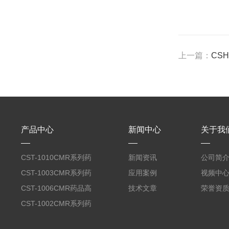
上一篇：
CS
产品中心
新闻中心
关于我
CST-1010CMR系列药
新闻资讯
公司简
品高温试验箱
CST-1003CMR系列药
应用案例
视频中
品高温试验箱
CST-1006CMR药品高
技术文章
荣誉资
温试验箱
CST-1002CMR系列药
品高温试验箱