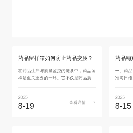
药品留样箱如何防止药品变质？
在药品生产与质量监控的链条中，药品留
一、药品
样是至关重要的一环。它不仅是药品质量
准每日维
追溯的关键依据，更是保障患者用药安全
直射、
的重要防线。而药品留样箱作为储存留样
≥10c
2025
2025
药品的专用设备，其防止药品变质的能力
检查加湿
查看详情
8-19
8-15
直接影响着留样工作的有效性。那么，药
水)，试
品留样箱究竟是如何防止药品变质的呢？
生。运行
精准控温，打造稳定储存环境温度是影响
备运行状
药品稳定性的首要因素。不同的药品对温
每周维护