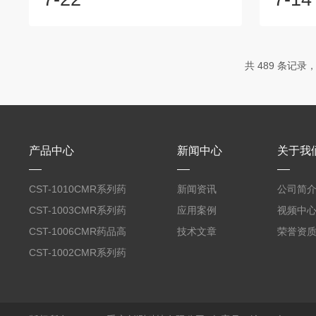
了有力保障。精确的温度控制大型药品稳
和安全性
定性考察室能够精确控制温度，模拟药品
的稳定性
在实际储存和使用过程中可能遇到的各种
持其物理
温度条件。通过先进的温度控制系统，考
稳定性考
共 489 条记录，
察室可以保持设定温度的稳定性和一致
存、运输
性，确保温度波动在极小范围内。这种精
确保药品
确的温度控制使得药品能够在稳定的环境
稳定性
中进行长期稳定性测试，从而准确评估药
明、储存
品在不同温度下...
公众用药安
产品中心
新闻中心
关于我
CST-1010CMR系列药
新闻资讯
公司简
品高温试验箱
CST-1003CMR系列药
应用案例
视频中
品高温试验箱
CST-1006CMR药品高
技术文章
荣誉资
温试验箱
CST-1002CMR系列药
品高温试验箱