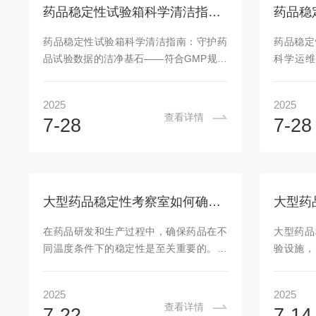
度有着不同的要求，过高或过低的温度都
网水垢和
药品稳定性试验箱科学清洁指南：守护药品试验数据的洁净基石
可能引发药品的化学或物理变化，导致其
洗并彻底
变质失效。药品留样箱通过制冷技术与智
中性洗涤
药品稳定性试验箱科学清洁指南：守护药
药品稳定
能温控系统，能够精准地将箱内温度控制
防止霉菌
品试验数据的洁净基石——符合GMP规范
科学运维
在药品所需的...
清洗...
的核心操作流程清洁不当的潜在风险当药
与GMP
品稳定性试验箱内积聚：①灰尘棉絮：堵
核心风险
2025
2025
塞风道导致温湿度波动超限（某企业2023
时，药品
查看详情
7-28
7-28
年因散热不良致温度偏差+2.1℃）②生物
战：1、
污染：门封条霉变引发样品微生物超标
运转可能
（某生物实验室曾检出霉菌污染事件）③
据显示持
盐分结晶：加湿器水垢降低湿度控制精度
40%。
（实测可造成±8%RH偏差）行业数据表
致压缩机
大型药品稳定性考察室如何确保药品在不同温度下保持稳定
明：规范清洁可使设备故障率降低60%，
药稳定性
温湿度控制精度提升40%标准化清洁操作
境下箱体
在药品研发和生产过程中，确保药品在不
大型药品
流程第一步：准备合规...
湿度偏差超
同温度条件下的稳定性是至关重要的。大
验设施，
型药品稳定性考察室作为一种专业的实验
的环境和
设施，通过多种方式确保药品在不同温度
品在不同
2025
2025
下保持稳定，为药品的质量和安全性提供
从而确保
查看详情
7-22
7-14