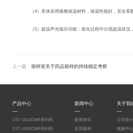
（4）库体采用难燃保温材料，保温性能好，安全系
（5）超温声光报示功能：老化过程中出现超温状况，
上一篇：
留样室关于药品留样的持续稳定考察
产品中心
新闻中心
关于我
CST-1010CMR系列药
新闻资讯
公司简
品高温试验箱
CST-1003CMR系列药
应用案例
视频中