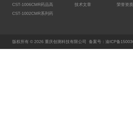
品高温试验箱
CST-1006CMR药品高
技术文章
荣誉资
温试验箱
CST-1002CMR系列药
品高温试验箱
版权所有 © 2026 重庆创测科技有限公司
备案号：渝ICP备150036