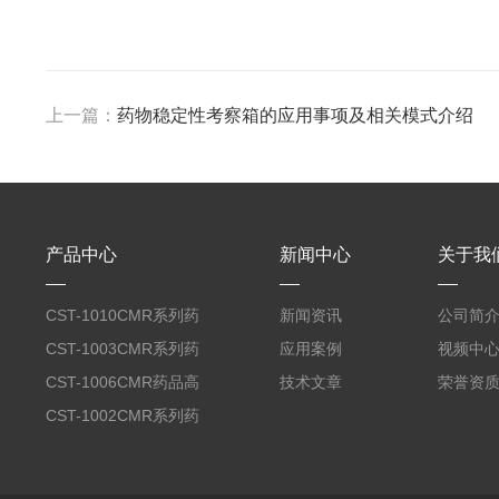
上一篇：
药物稳定性考察箱的应用事项及相关模式介绍
产品中心
新闻中心
关于我
CST-1010CMR系列药
新闻资讯
公司简
品高温试验箱
CST-1003CMR系列药
应用案例
视频中
品高温试验箱
CST-1006CMR药品高
技术文章
荣誉资
温试验箱
CST-1002CMR系列药
品高温试验箱