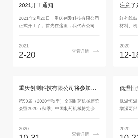
77N3-77N3-77展位欢迎各位用户领导朋
动PID
2021开工通知
友现场参观指导！
运行曲线
忧切换、
2021年2月20日，重庆创测科技有限公司
红外线鼓
自动进
正式开工了。首先在这里，我代表公司全
材料、机
界...
体员工给各位新老客户，以及一直以来支
物的烘烤
持、关注我们的朋友表示由衷的感谢！春
干燥处理
2021
2020
节已经过去，我公司一开始正常上班，各
于一般的
查看详情
2-20
12-1
部门正常运转。欢迎也合作意向的朋友联
控仪控温
系我们。本公司主要从事环境试验设备、
术条件。
理化实验设备的生产制造，有超过10年的
注意下面
制造、设计水平。对于制药行业在检验药
蚀性气体
品稳定性方面，我们的设备有着良好的工
端应装置
重庆创测科技有限公司将参加2020（秋季）中国制药机械博览会
作能力，能够保证贵公司的试验长期、稳
证安全；
定进行！在此感谢大家对我们的支持，希
后，才可
第59届（2020年秋季）全国制药机械博览
低温恒温
望未来能与您携手共赢！
搁置较久
会暨2020（秋季）中国制药机械博览会，
增湿两部
1...
将于2020年11月3日—11月5日在重庆博
的旋转风
览中心举行，届时我公司将在药物检测设
环、平衡
2020
2020
备馆CL-27布展。参与本次布展的产品，
的温、湿
查看详情
10-31
10-2