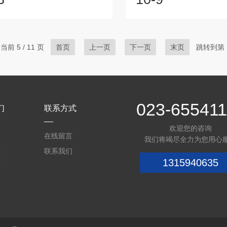
器进行编辑处理，下达调温调湿
供免费产品信息咨询的售后
过空气加热单元、冷凝管以及水
着诚信打造品质，品质决定
蒸发单元的共同完成。恒温恒湿
广大新老客户提供质量可信
节是通过箱体内置温度传感器，
坚持为客户创造长期价值和
当前 5 / 11 页
首页
上一页
下一页
末页
跳转到第
，经温度控制器调节，接通空气
为目标，要求全体员工牢记“
来实现增加温度或者调节制冷电
户期待”的服务原则，强调职
低箱体内温度，以达到控制所需
科技实力雄厚，提供好的综
。恒温恒湿箱湿度调节是通过体
试验箱及服务。创测科技重信用
感...
023-655411
们
联系方式
欢迎您的咨询
介
在线留言
我们将竭尽全力为您用心
心
联系我们
1315940635
质