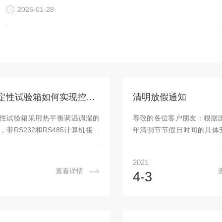
2026-01-28
药品稳定性试验箱如何实现控制与校准？
清明放假通知
性试验箱采用热平衡调温调湿的
尊敬的各位客户朋友：根据国
带RS232和RS485计算机接口
年清明节节假日时间的具体
对话、联机数据传输及远程控制
司生产情况，公司对清明节
有智能化计算机控制支持软件系
意事项通知如下：2021年
2021
可显示设定参数、当前运行程式
为2021年4月4日至2021
查看详情
4-3
运行时间及剩余时间、加热器工
天，2021年4月6日（星期
、加湿器工作状态、程式运行趋
有问题可电话询问公司主机
剩余次数等。设备能实现程式自
对我们的支持和关注！重庆
停机后自动断电，仪表能实现手
公司2021年4月3日