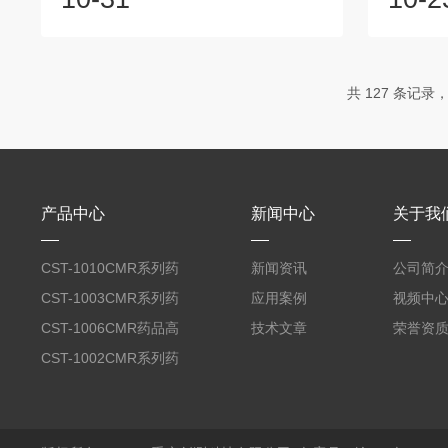
是针对制药企业关于药品稳定性考察试验
湿度控制
的有关产品。这四款产品满足药品稳定性
指令，通
试验有关的温度、湿度、光照等条件，符
槽内加热
合中国国家药典要求，是您购买的*。希望
箱温度调
共 127 条记录，
届时各位莅临展位参观、交流，提出意
采集数据
见。同时在此感谢大家对重庆创测科技有
加热单元
限公司的支持，期待您的光临！
磁阀来降
要的温度
内置湿度传
产品中心
新闻中心
关于我
CST-1010CMR系列药
新闻资讯
公司简
品高温试验箱
CST-1003CMR系列药
应用案例
视频中
品高温试验箱
CST-1006CMR药品高
技术文章
荣誉资
温试验箱
CST-1002CMR系列药
品高温试验箱