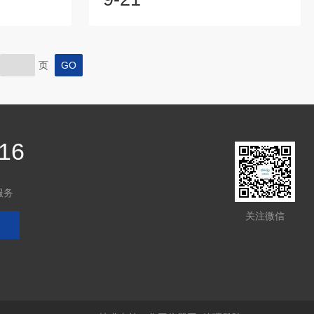
服务。我司本
系统等组成。适用于电子、电器、手机、
未来的信念为
通讯、仪表、车辆、塑胶制品、金属、食
赖。我们始终
品、化学、建材、医疗、航天等制品检测
挖掘潜在增长
质量之用。恒温恒湿箱主要分为台式恒温
页
主动服务，客
恒湿试验箱和立式恒温恒湿试验箱两大
业道德，创测
类。恒温恒湿箱用于提高原材料的利用
合药品稳定性
率、降低能耗、提高试验箱产品质量以及
...
提高劳动生产率和经济效益，为实现对传
统产业的改造，提高部...
16
服务
关注微信