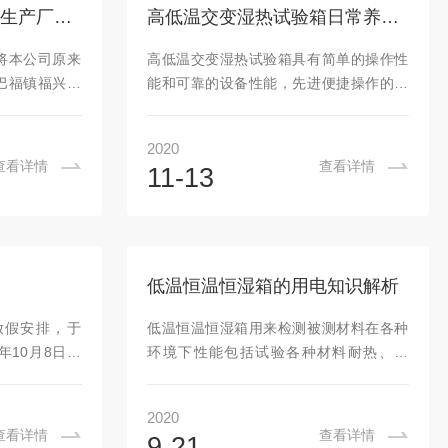
3、学习能力强，有责任心。工资待遇：试
重庆创测科技有限公司生产厂房搬迁通知
高低温交变湿热试验箱日常养护“妙招”分享
用期4000以上，转正可达4500-6000，表
现优良者提前转正。长白班，每天工作8小
将本公司原来
高低温交变湿热试验箱具有简单的操作性
时，单休，购五险；有意者请...
巴福镇福兴路
能和可靠的设备性能，先进便捷操作的计
生产地址为重
测装置、温湿度控制器，采用先进的中文
联东U谷35栋
液晶显示画面触摸屏，可进行各种复杂的
2020
123日搬迁完
程序设定，程序设定采用对话方式，操作
查看详情
查看详情
11-13
本完成，现已
简单、迅速。可实现制冷机自动运转，大
各位客户及同
程度上实现自动化，减轻操作人员工作时
在未来的时间
间，可在任意时间自动启动、停止、工作
品质、高效的
运行，各系统工作（风机、制冷去湿、加
。同时也欢迎
热、加湿）由触摸屏人机界面集中控制。
低温恒温恒湿箱的用电知识解析
文明的产品提
高低温交变湿热试验箱适用于航空航天产
发更多优良的
品、信息电子仪器仪表、材料、电工、电
放假安排，于
低温恒温恒湿箱用来检测被测材料在各种
子产品、各种电子元器件，在高温、低温
0年10月8日。
环境下性能包括试验各种材料耐热、耐
或湿热环境下...
正式上班，为各
寒、耐干、耐湿性能，又叫做恒温恒湿试
创测科技始终
验箱，由制冷系统，加热系统，控制系
2020
尽心为客户提
统，湿度系统，送风循环系统，和传感器
查看详情
查看详情
9-21