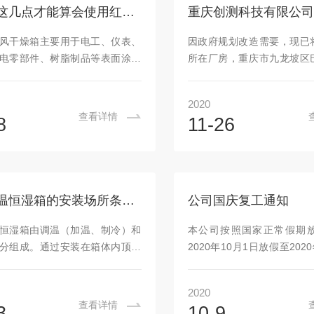
控制及PID自整定功能、能展现程式
注意了这几点才能算会使用红外线鼓风干燥箱
、能定值控制与程式控制进行无
能中文与英文进行无忧切换、能
风干燥箱主要用于电工、仪表、
因政府规划改造需要，现已
行故障显示、报警。控制器操作
电零部件、树脂制品等表面涂饰
所在厂房，重庆市九龙坡区
、干燥，化学药品原材料的焙烧
41号的厂房搬迁。现在公司
，药品处理后的干燥，也可以用
庆市双福新区祥福大道619号
2020
恒温试验工作。产品采用智能温
2号楼。本公司以于2020年1
查看详情
8
11-26
，带倒计时功能，满足干燥箱技
成，所需材料以及设施以基
红外线鼓风干燥箱的操作必须要
恢复生产，正常运营。感谢
几点：1.将本干燥箱安放在无腐
仁对我司的关注和信任，
的干燥室内水平处；2.电源输入
里，我们将继续为给为提供
的前级通断开关、并接妥地线保
服务，值得各位信任的产品
低温恒温恒湿箱的安装场所条件说明
公司国庆复工通知
3.检查电源电压，电源接线无误
各位莅临我厂参观指导，杜
通电使用；4.新购干燥箱使用或
出意见和提议，帮助我们开
恒湿箱由调温（加温、制冷）和
本公司按照国家正常假期
再用时，应先用低温烘烤（80-
产品！
分组成。通过安装在箱体内顶部
2020年10月1日放假至202
扇，将空气排入箱体实现气体循
今天2020年10月9日开始
箱体内的温、湿度，由箱体内置
位新老客户继续提供服务。
2020
度传感器采集的数据，传至温、
坚持不断创新，以人为本，
查看详情
3
10-9