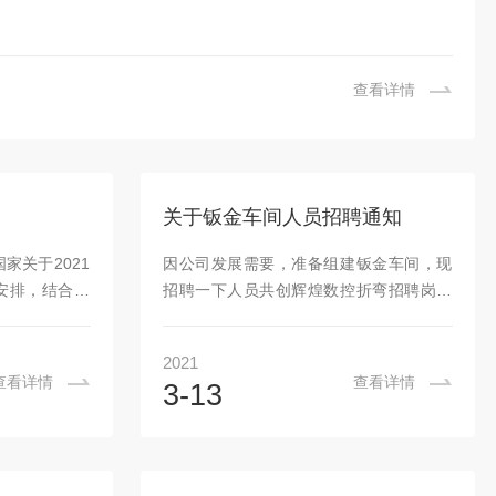
查看详情
关于钣金车间人员招聘通知
家关于2021
因公司发展需要，准备组建钣金车间，现
安排，结合公
招聘一下人员共创辉煌数控折弯招聘岗位
放假时间及注
职责：1、按照生产图纸，操作数控折弯机
清明节放假时间
折弯，有试验设备钣金数控折弯经验优
2021
年4月5日放假两
先；2、按工艺要求进行生产操作；3、服
查看详情
查看详情
3-13
二）正常上班如
从领导安排，完成本岗相关的技术学习任
咨询！感谢您
务；4、完成领导交办的临时工作。任职资
创测科技有限
格：1、18周岁以上，会使用数控折弯
机；2、1年以上制造业装配经验者优先；