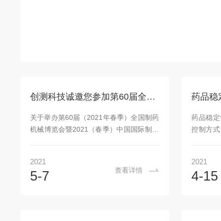
创测科技诚邀您参加第60届全国制药机械博览会
关于举办第60届（2021年春季）全国制药
药品稳定
机械博览会暨2021（春季）中国国际制药
控制方式，
机械博览会于5月10日至12日在山东青岛
实行人机
世界博览城举行。我公司将参加这次博览
功能。配
2021
2021
会，并携带新产品前往。希望本次展会能
统，仪表
查看详情
5-7
4-15
与您相遇，一起交流探讨，让我们双方有
号、当前
一个深入交流的机会，帮助我们改进产
作状态
品，同时也让您能买到一款心仪的产品。
势、循环
我公司展位信息如下：检测及实验室馆N3-
动运行、