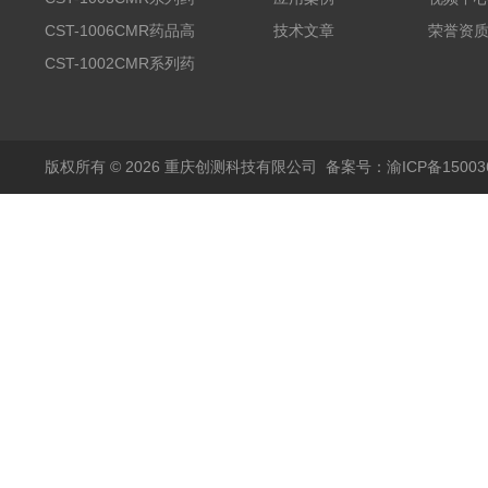
品高温试验箱
CST-1006CMR药品高
技术文章
荣誉资
温试验箱
CST-1002CMR系列药
品高温试验箱
版权所有 © 2026 重庆创测科技有限公司
备案号：渝ICP备150036