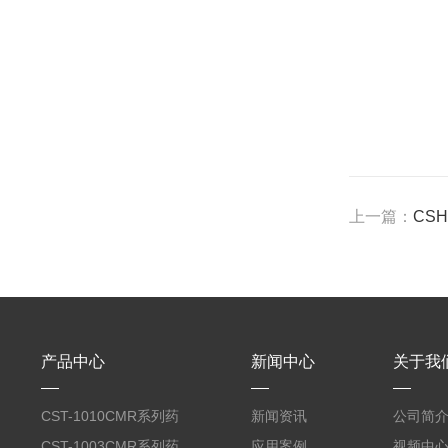
上一篇：
CS
产品中心
新闻中心
关于我
CST-1010CMR系列药
新闻资讯
公司简
品高温试验箱
CST-1003CMR系列药
应用案例
视频中