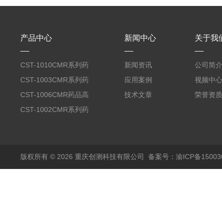
产品中心
新闻中心
关于我
CST-1010CMR系列药
新闻资讯
公司简
品高温试验箱
CST-1003CMR系列药
应用案例
视频中
品高温试验箱
CST-1006CMR药品高
技术文章
荣誉资
温试验箱
CST-1002CMR系列药
品高温试验箱
版权所有 © 2026 重庆创测科技有限公司
备案号：渝ICP备150036