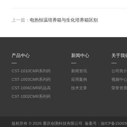
上一篇：
电热恒温培养箱与生化培养箱区别
产品中心
新闻中心
关于我
CST-1010CMR系列药
新闻资讯
公司简
品高温试验箱
CST-1003CMR系列药
应用案例
视频中
品高温试验箱
CST-1006CMR药品高
技术文章
荣誉资
温试验箱
CST-1002CMR系列药
品高温试验箱
版权所有 © 2026 重庆创测科技有限公司
备案号：渝ICP备150036