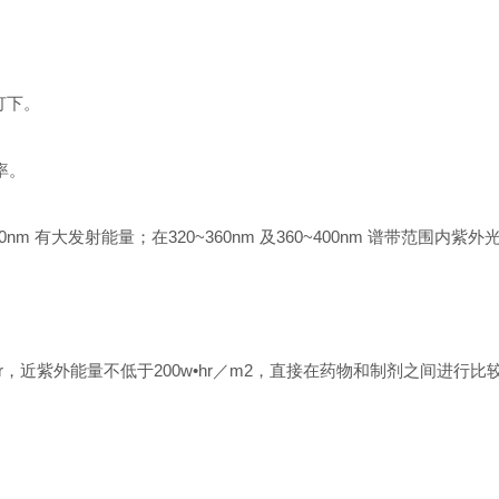
灯下。
功率。
0nm 有大发射能量；在320~360nm 及360~400nm 谱带范围内
•hr，近紫外能量不低于200w•hr／m2，直接在药物和制剂之间进行比