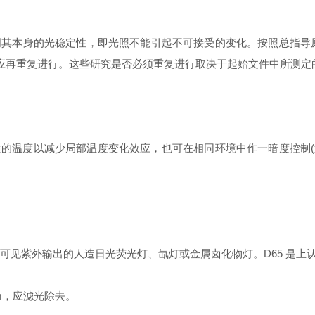
其本身的光稳定性，即光照不能引起不可接受的变化。按照总指导原
究应再重复进行。这些研究是否必须重复进行取决于起始文件中所测
温度以减少局部温度变化效应，也可在相同环境中作一暗度控制(避光
见紫外输出的人造日光荧光灯、氙灯或金属卤化物灯。D65 是上认可的室外日
nm，应滤光除去。