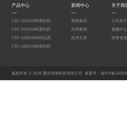
产品中心
新闻中心
关于我
CST-1010CMR系列药
新闻资讯
公司简
品高温试验箱
CST-1003CMR系列药
应用案例
视频中
品高温试验箱
CST-1006CMR药品高
技术文章
荣誉资
温试验箱
CST-1002CMR系列药
品高温试验箱
版权所有 © 2026 重庆创测科技有限公司
备案号：渝ICP备150036