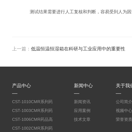
测试结果需要进行人工复核和判断，容易受到人为因
上一篇：
低温恒温恒湿箱在科研与工业应用中的重要性
产品中心
新闻中心
关于我
CST-1010CMR系列药
新闻资讯
公司简
品高温试验箱
CST-1003CMR系列药
应用案例
视频中
品高温试验箱
CST-1006CMR药品高
技术文章
荣誉资
温试验箱
CST-1002CMR系列药