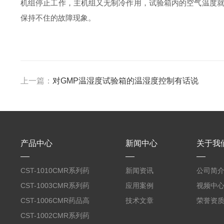
机组停止工作，主机组又无制冷作用，试验箱内的空气温度
保持不住的故障现象。
上一篇：
对GMP温湿度试验箱的温湿度控制有话说
产品中心
新闻中心
关于我
CST-1010CMR系列药
新闻资讯
公司简
品高温试验箱
CST-1003CMR系列药
应用案例
视频中
品高温试验箱
CST-1006CMR药品高
技术文章
荣誉资
温试验箱
CST-1002CMR系列药