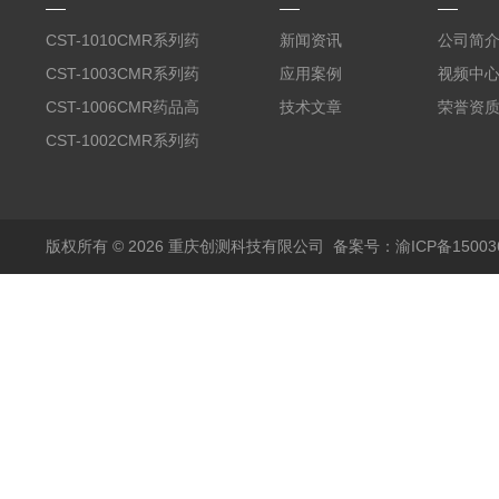
CST-1010CMR系列药
新闻资讯
公司简
品高温试验箱
CST-1003CMR系列药
应用案例
视频中
品高温试验箱
CST-1006CMR药品高
技术文章
荣誉资
温试验箱
CST-1002CMR系列药
品高温试验箱
版权所有 © 2026 重庆创测科技有限公司
备案号：渝ICP备150036