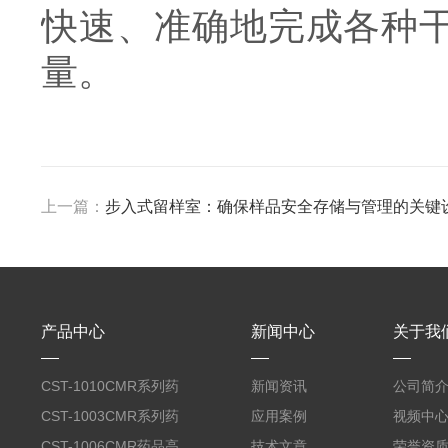
快速、准确地完成各种
量。
上一篇：
步入式留样室：确保样品安全存储与管理的关键
产品中心
新闻中心
关于我
CST-1010CMR系列药
新闻资讯
公司简
品高温试验箱
CST-1003CMR系列药
应用案例
视频中
品高温试验箱
CST-1006CMR药品高
技术文章
荣誉资