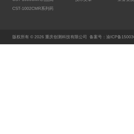
温试验箱
CST-1002CMR系列药
品高温试验箱
版权所有 © 2026 重庆创测科技有限公司
备案号：渝ICP备150036