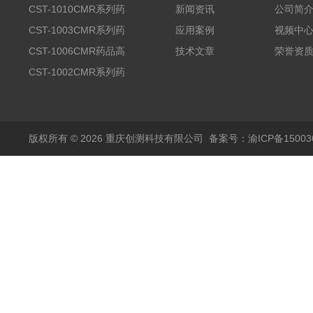
CST-1010CMR系列药
新闻资讯
公司简
品高温试验箱
CST-1003CMR系列药
应用案例
视频中
品高温试验箱
CST-1006CMR药品高
技术文章
荣誉资
温试验箱
CST-1002CMR系列药
品高温试验箱
版权所有 © 2026 重庆创测科技有限公司
备案号：渝ICP备150036