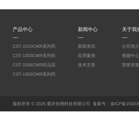
产品中心
新闻中心
关于我
CST-1010CMR系列药
新闻资讯
公司简
品高温试验箱
CST-1003CMR系列药
应用案例
视频中
品高温试验箱
CST-1006CMR药品高
技术文章
荣誉资
温试验箱
CST-1002CMR系列药
品高温试验箱
版权所有 © 2026 重庆创测科技有限公司
备案号：渝ICP备150036