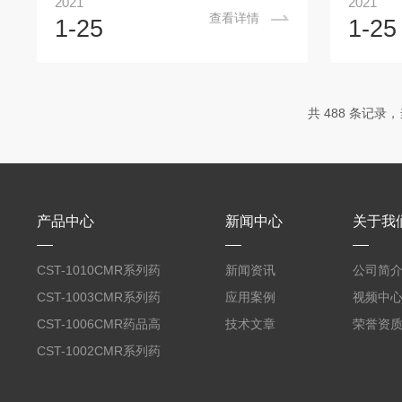
2021
2021
捷，不仅员工上下班方便，平时公司出货
奉行“质
查看详情
1-25
1-25
卸货都极其方便快捷。良好的工作环境才
经营理念
能地激发员工的工作冲劲，全身心的投入
售渠道、
到工作里为公司谋求福利和的发展空间。
领域拥有
有拼搏精神的公司有着良好的精神面貌，
稳定性试
共 488 条记录，当
可靠的服务设施和*的管理制度。公司主要
江苏;山东
是对综合药品稳定性试验箱进行销售和采
浙江;江西
购。我司一直凭着良心在真诚为消费者服
山西;湖南
务，能够保证所经营的综合药品稳定性试
验箱的质...
产品中心
新闻中心
关于我
CST-1010CMR系列药
新闻资讯
公司简
品高温试验箱
CST-1003CMR系列药
应用案例
视频中
品高温试验箱
CST-1006CMR药品高
技术文章
荣誉资
温试验箱
CST-1002CMR系列药
品高温试验箱