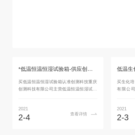
*低温恒温恒湿试验箱-供应创测科技耐用的低温恒温恒湿试验箱
买低温恒温恒湿试验箱认准创测科技重庆
买生化培
创测科技有限公司主营低温恒温恒湿试验
有限公
箱，公司秉承“顾客至上，锐意进取，精益
发、生产
求精”的经营理念，坚持“客户是上帝，以
公司于20
2021
2021
客户需求为根本”的原则，尽心为广大需求
品质量为
查看详情
2-4
2-3
群体提供好的低温恒温恒湿试验箱与配套
把质量关
服务。标准化生产使公司各种产品质量都
格按照行
能得到保证，也使每款产品都能成为。低
迎世纪挑