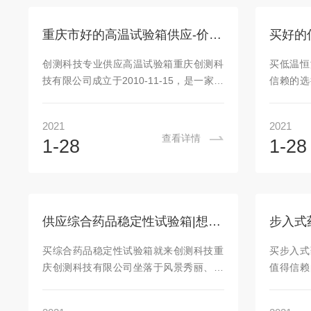
温恒温恒湿试验箱是参照《GB10586-
营理念，
2006湿热箱技术条件》制造。特别适用于
意的服
重庆市好的高温试验箱供应-价位合理的高温试验箱
低温低湿的特殊试验条件，同时也满足
学，食品
GMP,FDA,ICH原则中规定的技术条件，满
的生物培
创测科技专业供应高温试验箱重庆创测科
买低温恒
足大输液等特殊药类的40....
提供可靠
技有限公司成立于2010-11-15，是一家生
信赖的选
公司...
产型主体企业。公司主营检测设备各类产
专业从事
品，其中高温试验箱为公司主导产品。凭
2010-
2021
2021
借的生产设备及专业的经营管理模式，公
至上、信
查看详情
1-28
1-28
司产品以高品质、高价值销售于重庆;四川;
我们凭借
河北;海南;湖南;广西;湖北;江西;云南，深
好的商业
受需求群体的欢迎。创测科技高温试验箱
高的地位
属模拟气候环境试验设备之一，适用于电
售于重庆;
子产品，元器件，零部件及其材料在高温
西;山东;
供应综合药品稳定性试验箱|想买耐用的综合药品稳定性试验箱就来创测科技
条件下的试验，储存，干燥及热处理等。
河北;江苏
高温试验箱外箱材质均采用钢板数控机床
门，收到
买综合药品稳定性试验箱就来创测科技重
买步入式
加工成型，外壳光滑美观；内...
恒...
庆创测科技有限公司坐落于风景秀丽、文
值得信赖
明温馨的重庆市九龙坡区巴福镇西和村九
一家专业
社福兴路41号，公司地理位置*，交通便
企业，自2