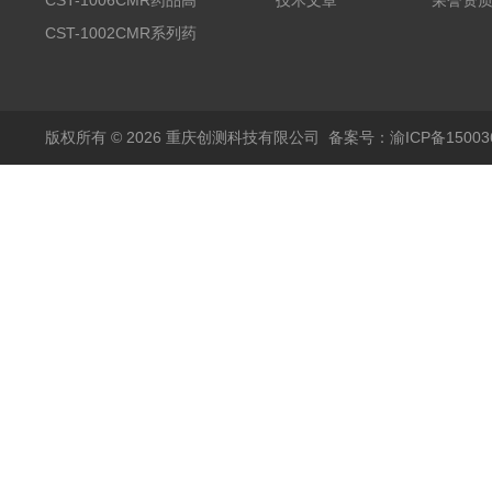
温试验箱
CST-1002CMR系列药
品高温试验箱
版权所有 © 2026 重庆创测科技有限公司
备案号：渝ICP备150036