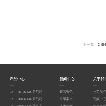
上一篇：
CS
产品中心
新闻中心
关于我
CST-1010CMR系列药
新闻资讯
公司简
品高温试验箱
CST-1003CMR系列药
应用案例
视频中
品高温试验箱
CST-1006CMR药品高
技术文章
荣誉资