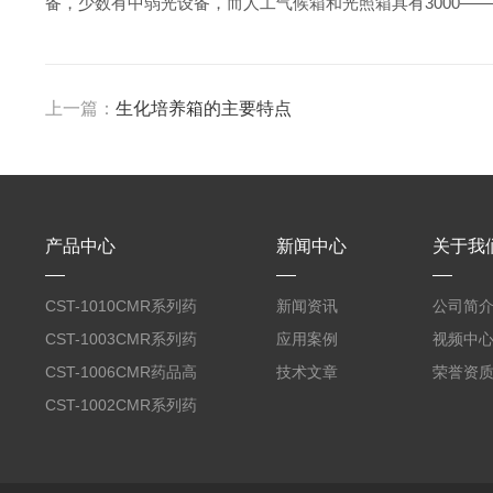
备，少数有中弱光设备，而人工气候箱和光照箱具有3000——
上一篇：
生化培养箱的主要特点
产品中心
新闻中心
关于我
CST-1010CMR系列药
新闻资讯
公司简
品高温试验箱
CST-1003CMR系列药
应用案例
视频中
品高温试验箱
CST-1006CMR药品高
技术文章
荣誉资
温试验箱
CST-1002CMR系列药
品高温试验箱