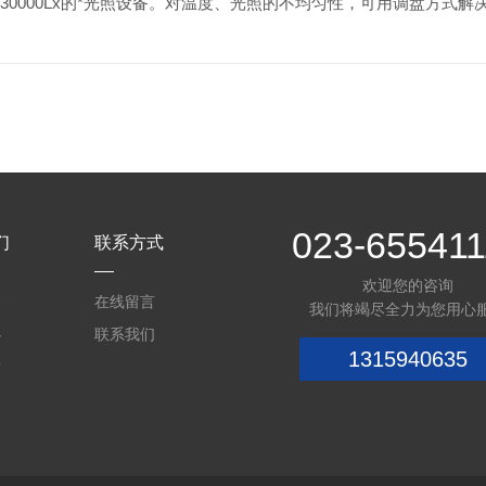
30000Lx的*光照设备。对温度、光照的不均匀性，可用调盘方式解
023-655411
们
联系方式
欢迎您的咨询
介
在线留言
我们将竭尽全力为您用心
心
联系我们
1315940635
质