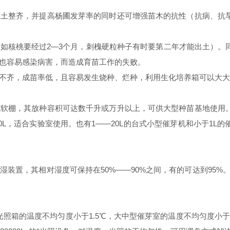
出土整齐，并提高杨圃发芽率的同时还可增强苗木的抗性（抗病、抗
如核桃要经过2—3个月，刺槐硬粒种子有时要第二年才能出土）。
也容易感染病害，而造成育苗工作的失败。
不齐，成苗率低，且容易发生烧种、烂种，利用生化培养箱可以大大
式软棚，其放种容积可达数千升或万升以上，可供大型种苗基地使用
00L，适合实验室使用。也有1——20L的台式小型催芽机和小于1
装置，其相对湿度可保持在50%——90%之间，有的可达到95%
光照箱的温度不均匀度小于1.5℃，大中型催芽室的温度不均匀度小