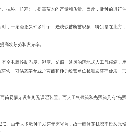
旱、抗热、抗寒），提高苗木的产量和质量。因此，播种前进行催
同时，一定会损失许多种子，造成缺苗断苗现象，特别是在北方，
提高发芽势和发芽率。
。有全电脑控制温度、湿度、光照、通风的落地式人工气候箱，用
L的催芽盒，可供蔬菜专业户育苗和种子经营单位检测发芽率使用，其
。而简易催芽设备则无调湿装置。而人工气候箱和光照箱具有*光照
于2℃。由于大多数种子发芽无需光照，故一般催芽机都不设采光设