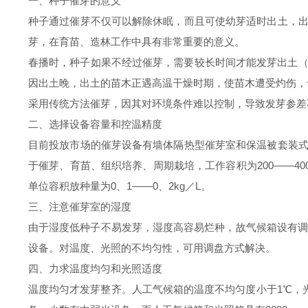
一、种子催芽的意义
种子通过催芽不仅可以解除休眠，而且可使幼芽适时出土，
芽，在育苗、造林工作中具有非常重要的意义。
春播时，种子如果不经过催芽，需要较长时间才能发芽出土（
因出土晚，出土的苗木正遇高温干燥时期，使苗木遭受灼伤，
采用传统方法催芽，因其对环境条件难以控制，导致发芽参差
二、选择设备容量和控温精度
目前投放市场的催芽设备有墙体隔热型催芽室和保温被套装
于催芽、育苗、组织培养、周期栽培，工作容积为200——4
单位容积放种量为0、1——0、2kg／L。
三、注意催芽室的湿度
由于湿度低种子不易发芽，湿度高容易烂种，故气候箱设有调湿
设备。对温度、光照的不均匀性，可用调盘方式解决。
四、力求温度均匀和光照适度
温度均匀才发芽整齐。人工气候箱的温度不均匀度小于1℃，