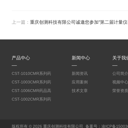
上一篇：
重庆创测科技有限公司诚邀您参加“第二届计量仪器
产品中心
新闻中心
关于我
CST-1010CMR系列药
新闻资讯
公司简
品高温试验箱
CST-1003CMR系列药
应用案例
视频中
品高温试验箱
CST-1006CMR药品高
技术文章
荣誉资
温试验箱
CST-1002CMR系列药
品高温试验箱
版权所有 © 2026 重庆创测科技有限公司
备案号：渝ICP备150036