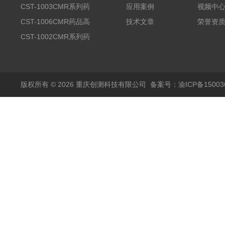
品高温试验箱
CST-1003CMR系列药
应用案例
视频中
品高温试验箱
CST-1006CMR药品高
技术文章
荣誉资
温试验箱
CST-1002CMR系列药
品高温试验箱
版权所有 © 2026 重庆创测科技有限公司
备案号：渝ICP备150036