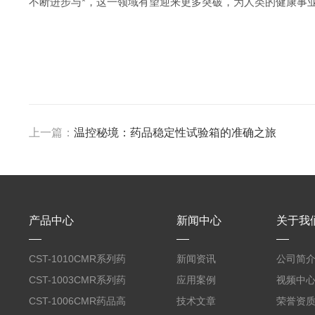
不断进步与*，这一领域有望迎来更多突破，为人类的健康事
上一篇：
温控秘境：药品稳定性试验箱的准确之旅
产品中心
新闻中心
关于我
CST-1010CMR系列药
新闻资讯
公司简
品高温试验箱
CST-1003CMR系列药
应用案例
视频中
品高温试验箱
CST-1006CMR药品高
技术文章
荣誉资