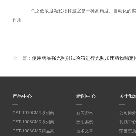
总之低浓度颗粒物秤量室是一种高精度、自动化的实验
作用。
上一篇：
使用药品强光照射试验箱进行光照加速药物稳定
产品中心
新闻中心
关于我
CST-1010CMR系列药
新闻资讯
公司简
品高温试验箱
CST-1003CMR系列药
应用案例
视频中
品高温试验箱
CST-1006CMR药品高
技术文章
荣誉资