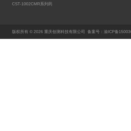
温试验箱
CST-1002CMR系列药
品高温试验箱
版权所有 © 2026 重庆创测科技有限公司
备案号：渝ICP备150036