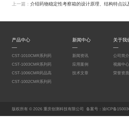
上一篇：
介绍药物稳定性考察箱的设计原理、结构特点以
产品中心
新闻中心
关于我
CST-1010CMR系列药
新闻资讯
公司简
品高温试验箱
CST-1003CMR系列药
应用案例
视频中
品高温试验箱
CST-1006CMR药品高
技术文章
荣誉资
温试验箱
CST-1002CMR系列药
品高温试验箱
版权所有 © 2026 重庆创测科技有限公司
备案号：渝ICP备150036