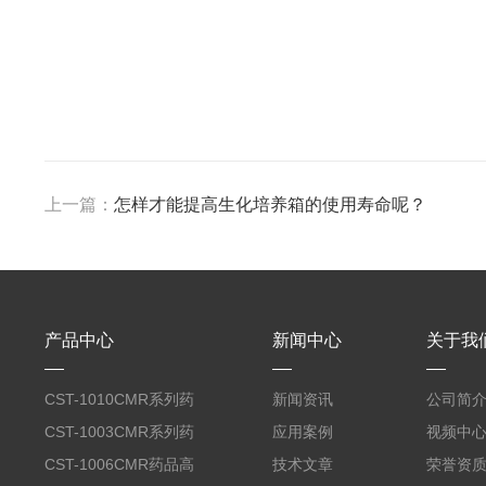
上一篇：
怎样才能提高生化培养箱的使用寿命呢？
产品中心
新闻中心
关于我
CST-1010CMR系列药
新闻资讯
公司简
品高温试验箱
CST-1003CMR系列药
应用案例
视频中
品高温试验箱
CST-1006CMR药品高
技术文章
荣誉资