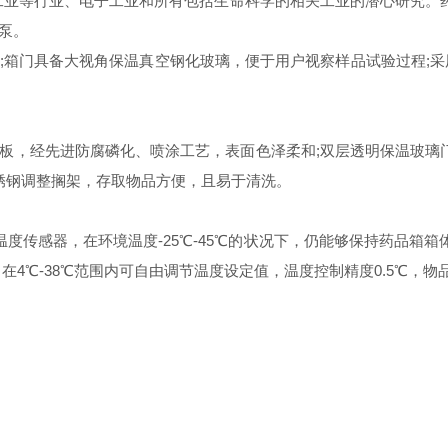
等行业、电子工业和所有包括生命科学的相关工业的潜心研究。药
泵。
门具备大视角保温真空钢化玻璃，便于用户视察样品试验过程;采用
，经先进防腐磷化、喷涂工艺，表面色泽柔和;双层透明保温玻璃
不锈钢调整搁架，存取物品方便，且易于清洗。
感器，在环境温度-25℃-45℃的状况下，仍能够保持药品箱箱体
4℃-38℃范围内可自由调节温度设定值，温度控制精度0.5℃，物