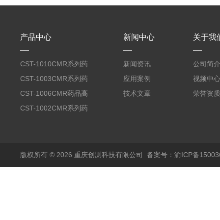
产品中心
新闻中心
关于我
CST-1010CMR系列药
新闻资讯
公司简
品高温试验箱
CST-1003CMR系列药
应用案例
视频中
品高温试验箱
CST-1006CMR药品高
技术文章
荣誉资
温试验箱
CST-1002CMR系列药
品高温试验箱
版权所有 © 2026 重庆创测科技有限公司
备案号：渝ICP备150036