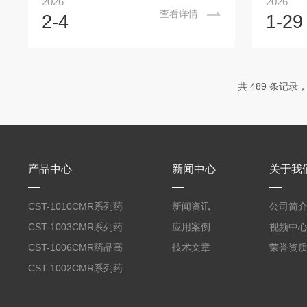
2026
2026
热设备30分钟，待箱内温度稳定后再放入
操作。一
查看详情
2-4
1-29
样品，避免样品因温度骤变影响测试结
外观及密
果；样品均匀摆放在层架上，样品之间留
动，腔体
有间隙，避免堆叠，保障箱内空气流通，
靠。确认
提升温场均匀性；试验过程中尽量减少开
统正常，
共 489 条记录，
启箱门的次数，防止箱内温度波动，若需
报错，提
观察样品状态，通过观察窗查看；试验结
再放入样
束后，待箱内温度降至室温后再取出样
持腔体内
品，同时及时清理测试数据，导出并备
损坏设备
份。二、日常...
载放置样品
产品中心
新闻中心
关于我
CST-1010CMR系列药
新闻资讯
公司简
品高温试验箱
CST-1003CMR系列药
应用案例
视频中
品高温试验箱
CST-1006CMR药品高
技术文章
荣誉资
温试验箱
CST-1002CMR系列药
品高温试验箱