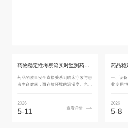
药物稳定性考察箱实时监测药品存放环境变化
药品的质量安全直接关系到临床疗效与患
一、设备
者生命健康，而存放环境的温湿度、光照
业专用
等因素，是影响药品稳定性的核心关键。
品、原料
药品从生产出厂到临床使用，需经过储
长期稳定
2026
2026
存、运输等多个环节，任何环境参数的异
照射试验
查看详情
5-11
5-8
常波动，都可能导致药品成分降解、药效
环境，
降低，甚至产生有害物质，引发用药安全
状、含
隐患。药物稳定性考察箱作为药品储存与
定、储存