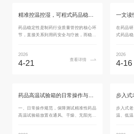
试验中的核心设备，其核心价值就在于实
合药典及
时捕捉存放环境的细微变化，为药品质量
成箱体壳
精准控温控湿，可程式药品稳定性试验箱保障实验重复性
筑牢安全防线。药物稳定性考察箱凭借精
壳多为冷
准的监测能力，实现对药品存放环境的方
不锈钢，
药品稳定性是制药行业质量管控的核心环
在药品研
位、全天候管控，打破了传统人工监测的
度保温
节，直接关系到用药安全与疗效，而稳定
式药品稳
局限。传统监测...
耗，保证箱
性试验的重复性的是确保试验数据真实可
准模拟各
靠、可追溯的关键前提。可程式药品稳定
场景下的
2026
2026
性试验箱凭借精准的温湿度控制能力，为
药品从生
查看详情
4-21
4-16
药品稳定性试验提供了标准化、可控化的
入理解其
环境，有效规避了环境波动对试验结果的
操作要点
干扰，成为保障实验重复性的核心装备，
规、数据
广泛应用于新药研发、药品生产质控及储
可程式药
存运输验证等全流程。温湿度是影响药品
准模拟与
药品高温试验箱的日常操作与维护要点
步入式
稳定性的首要外部因素，温度波动会加速
作用，复
药品化学反应，湿度失衡则易导致药品吸
温度、湿
一、日常操作规范，保障测试精准性药品
步入式老
潮、结块、降解或失效，任何微小的温湿
打造标准
高温试验箱放置在通风、干燥、无阳光直
温、低温
度偏差，都可...
运行逻辑围
射的环境，远离热源、水源，箱体与墙壁
试安全、
间距≥30cm，保障设备散热；测试前先预
需严格遵