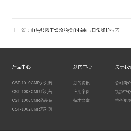
上一篇：
电热鼓风干燥箱的操作指南与日常维护技巧
产品中心
新闻中心
关于我
CST-1010CMR系列药
新闻资讯
公司简
品高温试验箱
CST-1003CMR系列药
应用案例
视频中
品高温试验箱
CST-1006CMR药品高
技术文章
荣誉资
温试验箱
CST-1002CMR系列药
品高温试验箱