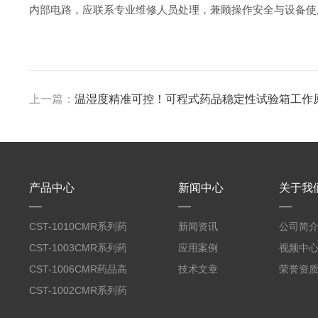
内部电路，应联系专业维修人员处理，兼顾操作安全与设备使
上一篇：
温湿度精准可控！可程式药品稳定性试验箱工作
产品中心
新闻中心
关于我
CST-1010CMR系列药
新闻资讯
公司简
品高温试验箱
CST-1003CMR系列药
应用案例
视频中
品高温试验箱
CST-1006CMR药品高
技术文章
荣誉资
温试验箱
CST-1002CMR系列药
品高温试验箱