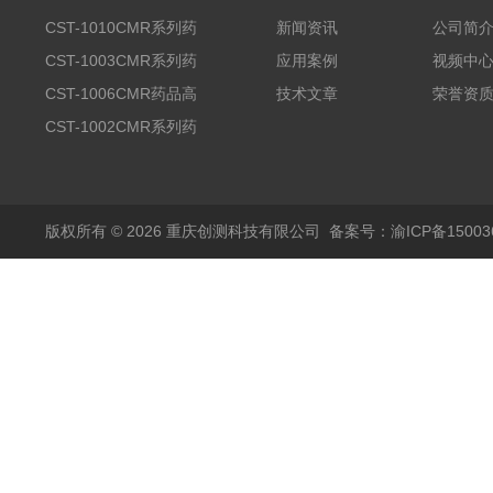
CST-1010CMR系列药
新闻资讯
公司简
品高温试验箱
CST-1003CMR系列药
应用案例
视频中
品高温试验箱
CST-1006CMR药品高
技术文章
荣誉资
温试验箱
CST-1002CMR系列药
品高温试验箱
版权所有 © 2026 重庆创测科技有限公司
备案号：渝ICP备150036