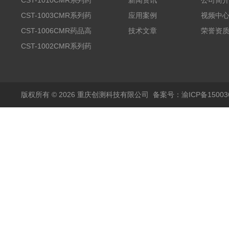
CST-1010CMR系列药
新闻资讯
公司简
品高温试验箱
CST-1003CMR系列药
应用案例
视频中
品高温试验箱
CST-1006CMR药品高
技术文章
荣誉资
温试验箱
CST-1002CMR系列药
品高温试验箱
版权所有 © 2026 重庆创测科技有限公司
备案号：渝ICP备150036