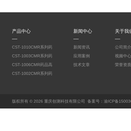
产品中心
新闻中心
关于我
CST-1010CMR系列药
新闻资讯
公司简
品高温试验箱
CST-1003CMR系列药
应用案例
视频中
品高温试验箱
CST-1006CMR药品高
技术文章
荣誉资
温试验箱
CST-1002CMR系列药
品高温试验箱
版权所有 © 2026 重庆创测科技有限公司
备案号：渝ICP备150036