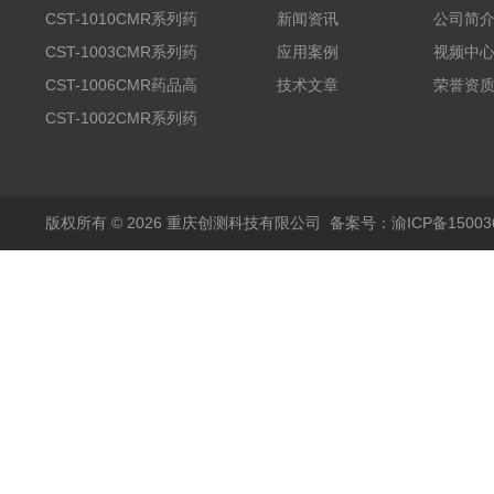
CST-1010CMR系列药
新闻资讯
公司简
品高温试验箱
CST-1003CMR系列药
应用案例
视频中
品高温试验箱
CST-1006CMR药品高
技术文章
荣誉资
温试验箱
CST-1002CMR系列药
品高温试验箱
版权所有 © 2026 重庆创测科技有限公司
备案号：渝ICP备150036